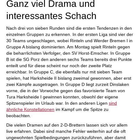
Ganz viel Drama und
interessantes Schach
Nach drei von sieben Runden sind die ersten Tendenzen in den
einzelnen Gruppen zu erkennen. In der ersten Liga sind vier der
30 Teams ungeschlagen, wobei Rinteln und Werder Bremen I in
Gruppe A bislang dominierten. Am Montag spielt Rinteln gegen
die beharrlichsten Verfolger, den SV Horst-Emscher. In Gruppe
B ist die SG Porz den anderen sechs Teams bereits drei Punkte
enteilt und für diese scheint nur noch der zweite Platz
erreichbar. In Gruppe C, die ebenfalls nur mit sieben Team
spielen, hat Harksheide II bislang zweimal gewonnen, aber erst
zwei Kämpfe ausgetragen. In Gruppe D liegt zurzeit Dinslaken
vorne, die in der Vorwoche gegen das favorisierte Team von
Tura Harksheide I gewinnen konnten, obwohl der eigene
Spitzenspieler im Urlaub war. In den anderen Ligen
sind
ähnliche Konstellationen
im Kampf um die Spitze zu
beobachten.
Die vielen Dramen auf den 2-D-Brettern lassen sich vor allem
live erfahren. Dabei sind manche Fehler weiterhin auf die oft
ungewohnten Spielbedingungen zurückzuführen, aber damit