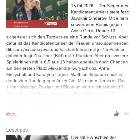
15.04.2026 – Der Sieger des
Kandidatenturniers steht fest:
Javokhir Sindarov! Mit einem
souveränen Remis gegen
Anish Giri in Runde 13
sicherte er sich den Turniersieg eine Runde vor Schluss. Aber
dafür ist das Kandidatenturnier der Frauen umso spannender.
Bibisara Assaubayeva und Vaishali führen mit je 7,5 Punkten,
dahinter folgt Zhu Jiner (Bild) mit 7 Punkten. Aber drei weitere
Spielerinnen mit je 6,5 aus 13 haben ebenfalls noch Chancen
auf den ersten Platz: Aleksandra Goryachkina, Anna
Muzychuk und Kateryna Lagno. Matthias Blübaum spielt in
der letzten Runde gegen Anish Giri. Mit einem Remis ist Giri
sicher alleiniger Zweiter und Blübaum würde mit seinem 13.
Remis in 14 Partien in der Live-Weltrangliste über 2700
bleiben. | Foto: Michal Walusza / FIDE | Partien mit
Kommentar ab 14:30 Uhr
Mehr...
109
Lesetipps
Der stille Abschied des