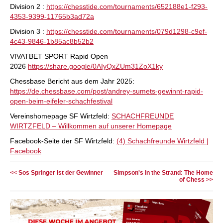
Division 2 :
https://chesstide.com/tournaments/652188e1-f293-
4353-9399-11765b3ad72a
Division 3 :
https://chesstide.com/tournaments/079d1298-c9ef-
4c43-9846-1b85ac8b52b2
VIVATBET SPORT Rapid Open
2026
https://share.google/0AIyQxZUm31ZoX1ky
Chessbase Bericht aus dem Jahr 2025:
https://de.chessbase.com/post/andrey-sumets-gewinnt-rapid-
open-beim-eifeler-schachfestival
Vereinshomepage SF Wirtzfeld:
SCHACHFREUNDE
WIRTZFELD – Willkommen auf unserer Homepage
Facebook-Seite der SF Wirtzfeld:
(4) Schachfreunde Wirtzfeld |
Facebook
<< Sos Springer ist der Gewinner
Simpson's in the Strand: The Home
of Chess >>