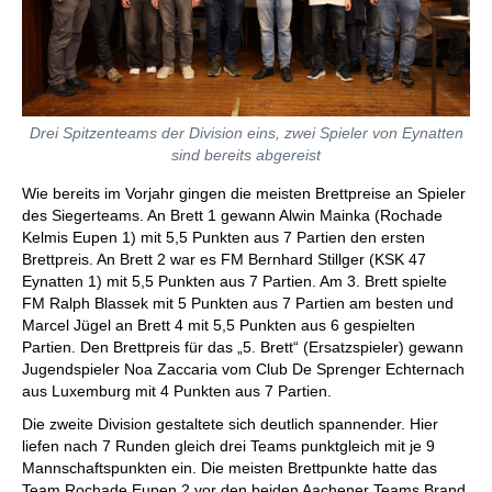
Drei Spitzenteams der Division eins, zwei Spieler von Eynatten
sind bereits abgereist
Wie bereits im Vorjahr gingen die meisten Brettpreise an Spieler
des Siegerteams. An Brett 1 gewann Alwin Mainka (Rochade
Kelmis Eupen 1) mit 5,5 Punkten aus 7 Partien den ersten
Brettpreis. An Brett 2 war es FM Bernhard Stillger (KSK 47
Eynatten 1) mit 5,5 Punkten aus 7 Partien. Am 3. Brett spielte
FM Ralph Blassek mit 5 Punkten aus 7 Partien am besten und
Marcel Jügel an Brett 4 mit 5,5 Punkten aus 6 gespielten
Partien. Den Brettpreis für das „5. Brett“ (Ersatzspieler) gewann
Jugendspieler Noa Zaccaria vom Club De Sprenger Echternach
aus Luxemburg mit 4 Punkten aus 7 Partien.
Die zweite Division gestaltete sich deutlich spannender. Hier
liefen nach 7 Runden gleich drei Teams punktgleich mit je 9
Mannschaftspunkten ein. Die meisten Brettpunkte hatte das
Team Rochade Eupen 2 vor den beiden Aachener Teams Brand