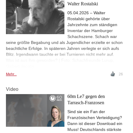
Walter Rostalski
05.04.2026 – Walter
Rostalski gehörte über
Jahrzehnte zum ständigen
Inventar der Hamburger
Schachszene. Schach war
seine größte Begabung und als Jugendlicher erzielte er schon
beachtliche Erfolge. In späteren Jahren verlegte er sich aufs
Blitz. Irgendwann tauchte er bei Turnieren nicht mehr auf.
Was ist aus ihm geworden? | Foto: Schachfreunde Lurup,
Gisbert Jacoby
Mehr...
26
Video
60m Le7 gegen den
Tarrasch-Franzosen
Sind sie ein Fan der
Französischen Verteidigung?
Dann ist dieser Download ein
Muss! Deutschlands stärkste