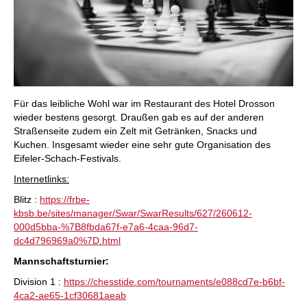
Für das leibliche Wohl war im Restaurant des Hotel Drosson
wieder bestens gesorgt. Draußen gab es auf der anderen
Straßenseite zudem ein Zelt mit Getränken, Snacks und
Kuchen. Insgesamt wieder eine sehr gute Organisation des
Eifeler-Schach-Festivals.
Internetlinks:
Blitz :
https://frbe-
kbsb.be/sites/manager/Swar/SwarResults/627/260612-
000d5bba-%7B8fbda67f-e7a6-4caa-96d7-
dc4d796969a0%7D.html
Mannschaftsturnier:
Division 1 :
https://chesstide.com/tournaments/e088cd7e-b6bf-
4ca2-ae65-1cf30681aeab