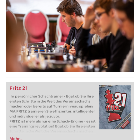
Fritz 21
Ihr persönlicher Schachtrainer - Egal, ob Sie Ihre
ersten Schritte in die Welt des Vereinsschachs
machen oder bereits auf Turnierniveau spielen:
Mit FRITZ trainieren Sie effizienter, intelligenter
und individueller als je zuvor.
FRITZ ist mehr als nur eine Schach-Engine – es ist
eine Trainingsrevolution! Egal, ob Sie Ihre ersten
Schritte in die Welt des Vereinsschachs machen
oder bereits auf Turnierniveau spielen: Mit
Mehr...