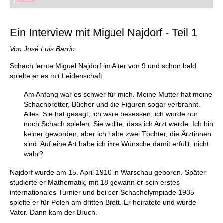
FRITZ trainieren Sie effizienter, intelligenter und
individueller als je zuvor.
Ein Interview mit Miguel Najdorf - Teil 1
Von José Luis Barrio
Schach lernte Miguel Najdorf im Alter von 9 und schon bald
spielte er es mit Leidenschaft.
Am Anfang war es schwer für mich. Meine Mutter hat meine
Schachbretter, Bücher und die Figuren sogar verbrannt.
Alles. Sie hat gesagt, ich wäre besessen, ich würde nur
noch Schach spielen. Sie wollte, dass ich Arzt werde. Ich bin
keiner geworden, aber ich habe zwei Töchter, die Ärztinnen
sind. Auf eine Art habe ich ihre Wünsche damit erfüllt, nicht
wahr?
Najdorf wurde am 15. April 1910 in Warschau geboren. Später
studierte er Mathematik, mit 18 gewann er sein erstes
internationales Turnier und bei der Schacholympiade 1935
spielte er für Polen am dritten Brett. Er heiratete und wurde
Vater. Dann kam der Bruch.