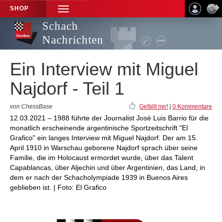
SHOP
TOGGLE
NAVIGATION
Schach
Nachrichten
Ein Interview mit Miguel
Najdorf - Teil 1
von ChessBase
Gefällt mir!
|
0 Kommentare
12.03.2021 – 1988 führte der Journalist José Luis Barrio für die
monatlich erscheinende argentinische Sportzeitschrift "El
Grafico" ein langes Interview mit Miguel Najdorf. Der am 15.
April 1910 in Warschau geborene Najdorf sprach über seine
Familie, die im Holocaust ermordet wurde, über das Talent
Capablancas, über Aljechin und über Argentinien, das Land, in
dem er nach der Schacholympiade 1939 in Buenos Aires
geblieben ist. | Foto: El Grafico