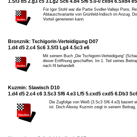
1.
S
f3 d5 2.g3 c5 3.
L
g2
S
c6 4.d4
S
f6 5.0-0 cxd4 6.
S
xd4 e5
Für Igor Stohl war die Partie Svidler-Vallejo Pons,
Abtauschvariante von Grünfeld-Indisch im Anzug. D
Vorteil generieren kann.
Bronznik: Tschigorin-Verteidigung D07
1.d4 d5 2.c4
S
c6 3.
S
f3
L
g4 4.
S
c3 e6
Mit seinem Buch „Die Tschigorin-Verteidigung“ (Scha
dieser Eröffnung geschaffen. Im 1. Teil seines Beit
nach f4 behandelt.
Kuzmin: Slawisch D10
1.d4 d5 2.c4 c6 3.
S
c3
S
f6 4.e3
L
f5 5.cxd5 cxd5 6.
D
b3
S
c6
Die Zugfolge von Weiß (3.
S
c3
S
f6 4.e3) basiert e
ist. Doch Alexey Kuzmin zeigt in seinem Beitrag, 