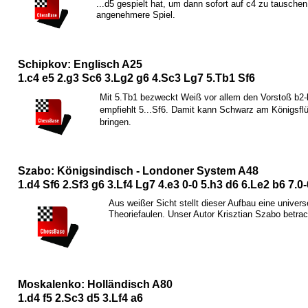
...d5 gespielt hat, um dann sofort auf c4 zu tausche
angenehmere Spiel.
Schipkov: Englisch A25
1.c4 e5 2.g3
S
c6 3.
L
g2 g6 4.
S
c3
L
g7 5.
T
b1
S
f6
Mit 5.
T
b1 bezweckt Weiß vor allem den Vorstoß b2-b
empfiehlt 5...
S
f6. Damit kann Schwarz am Königsflüg
bringen.
Szabo: Königsindisch - Londoner System A48
1.d4
S
f6 2.
S
f3 g6 3.
L
f4
L
g7 4.e3 0-0 5.h3 d6 6.
L
e2 b6 7.0
Aus weißer Sicht stellt dieser Aufbau eine univers
Theoriefaulen. Unser Autor Krisztian Szabo betra
Moskalenko: Holländisch A80
1.d4 f5 2.
S
c3 d5 3.
L
f4 a6