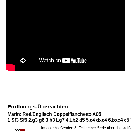
Eröffnungs-Übersichten
Marin: Reti/Englisch Doppelfianchetto A05
1.
S
f3
S
f6 2.g3 g6 3.b3
L
g7 4.
L
b2 d5 5.c4 dxc4 6.bxc4 c5 
Im abschließenden 3. Teil seiner Serie über das wei