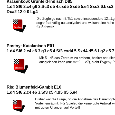
Krasenkow: Grünfeld-Indisch D85
1.d4
S
f6 2.c4 g6 3.
S
c3 d5 4.cxd5
S
xd5 5.e4
S
xc3 6.bxc3
D
xa2 12.0-0
L
g4
Die Zugfolge nach 8.
T
b1 sowie insbesondere 12...
L
g
sogar fast völlig ausanalysiert und weisen eine hohe
für Schwarz.
Postny: Katalanisch E01
1.d4
S
f6 2.c4 e6 3.g3 c5 4.
S
f3 cxd4 5.
S
xd4 d5 6.
L
g2 e5 7
Mit 5...d5 das Zentrum zu erobern, besitzt natürl
ausgleichen kann (nur mit 9...
L
e7), sieht Evgeny P
Ris: Blumenfeld-Gambit E10
1.d4
S
f6 2.c4 e6 3.
S
f3 c5 4.d5 b5 5.e4
Bisher war die Frage, ob die Annahme des Bauernopf
Vorteil einräumt. Für Spieler, die keine gute Antwort 
mit guten Chancen auf Vorteil!