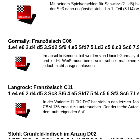
Mit seinem Spielvorschlag für Schwarz (2...d5) bi
der
S
c3 dann ungünstig steht. Im 1. Teil (3.
L
f4) w
Gormally: Französisch C06
1.e4 e6 2.d4 d5 3.
S
d2
S
f6 4.e5
S
fd7 5.
L
d3 c5 6.c3
S
c6 7.
Im abschließenden Teil werden von Daniel Gormally di
und 7...f6. Weiß muss bereit sein, schnell mal einen 
jedoch nicht ausgeschlossen.
Langrock: Französisch C11
1.e4 e6 2.d4 d5 3.
S
c3
S
f6 4.e5
S
fd7 5.f4 c5 6.
S
f3
S
c6 7.
L
In der Variante 11.
D
f2
D
e7 hat sich in den letzten J
CBM 136 erneut zu untersuchen. Der deutsche Autor hält
dem aufsteigenden Ast“.
Stohl: Grünfeld-Indisch im Anzug D02