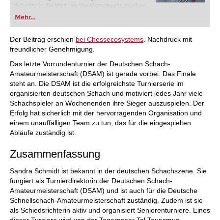
Schritte in die Welt des Vereinsschachs machen
oder bereits auf Turnierniveau spielen: Mit
Mehr...
FRITZ trainieren Sie effizienter, intelligenter und
individueller als je zuvor.
Der Beitrag erschien
bei Chessecosystems
. Nachdruck mit
freundlicher Genehmigung.
Das letzte Vorrundenturnier der Deutschen Schach-
Amateurmeisterschaft (DSAM) ist gerade vorbei. Das Finale
steht an. Die DSAM ist die erfolgreichste Turnierserie im
organisierten deutschen Schach und motiviert jedes Jahr viele
Schachspieler an Wochenenden ihre Sieger auszuspielen. Der
Erfolg hat sicherlich mit der hervorragenden Organisation und
einem unauffälligen Team zu tun, das für die eingespielten
Abläufe zuständig ist.
Zusammenfassung
Sandra Schmidt ist bekannt in der deutschen Schachszene. Sie
fungiert als Turnierdirektorin der Deutschen Schach-
Amateurmeisterschaft (DSAM) und ist auch für die Deutsche
Schnellschach-Amateurmeisterschaft zuständig. Zudem ist sie
als Schiedsrichterin aktiv und organisiert Seniorenturniere. Eines