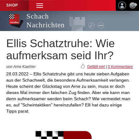
SHOP
TOGGLE
NAVIGATION
Schach
Nachrichten
Ellis Schatztruhe: Wie
aufmerksam seid Ihr?
von Arne Kaehler
Gefällt mir!
|
0 Kommentare
28.03.2022 – Ellis Schatztruhe gibt uns heute sieben Aufgaben
aus der Schachwelt, die besondere Aufmerksamkeit verlangen.
Heute scheint der Glückstag von Arne zu sein, muss er doch
dieses Mal immer den falschen Zug finden. Aber wie kann man
denn aufmerksamer werden beim Schach? Wie vermeidet man
es, auf "Scheintaktiken" hereinzufallen? Elli hat dazu einige
Tipps parat.