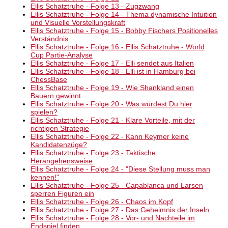
Ellis Schatztruhe - Folge 13 - Zugzwang
Ellis Schatztruhe - Folge 14 - Thema dynamische Intuition
und Visuelle Vorstellungskraft
Ellis Schatztruhe - Folge 15 - Bobby Fischers Positionelles
Verständnis
Ellis Schatztruhe - Folge 16 - Ellis Schatztruhe - World
Cup Partie-Analyse
Ellis Schatztruhe - Folge 17 - Elli sendet aus Italien
Ellis Schatztruhe - Folge 18 - Elli ist in Hamburg bei
ChessBase
Ellis Schatztruhe - Folge 19 - Wie Shankland einen
Bauern gewinnt
Ellis Schatztruhe - Folge 20 - Was würdest Du hier
spielen?
Ellis Schatztruhe - Folge 21 - Klare Vorteile, mit der
richtigen Strategie
Ellis Schatztruhe - Folge 22 - Kann Keymer keine
Kandidatenzüge?
Ellis Schatztruhe - Folge 23 - Taktische
Herangehensweise
Ellis Schatztruhe - Folge 24 - "Diese Stellung muss man
kennen!"
Ellis Schatztruhe - Folge 25 - Capablanca und Larsen
sperren Figuren ein
Ellis Schatztruhe - Folge 26 - Chaos im Kopf
Ellis Schatztruhe - Folge 27 - Das Geheimnis der Inseln
Ellis Schatztruhe - Folge 28 - Vor- und Nachteile im
Endspiel finden