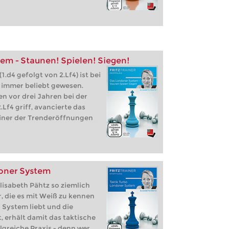
em - Staunen! Spielen! Siegen!
.d4 gefolgt von 2.Lf4) ist bei
 immer beliebt gewesen.
n vor drei Jahren bei der
.Lf4 griff, avancierte das
iner der Trenderöffnungen
doner System
Elisabeth Pähtz so ziemlich
, die es mit Weiß zu kennen
 System liebt und die
, erhält damit das taktische
lgreiche Praxis - denn wer