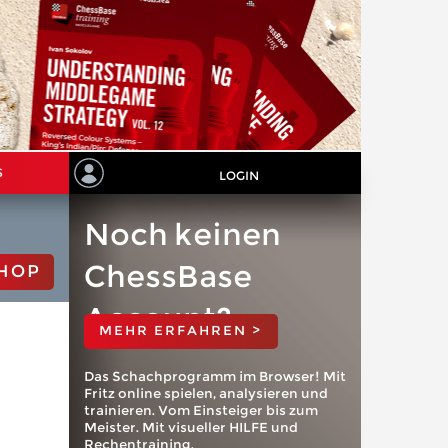
S
LOGIN
Noch keinen
ChessBase
HOP
Account?
MEHR ERFAHREN >
Das Schachprogramm im Browser! Mit
Fritz online spielen, analysieren und
trainieren. Vom Einsteiger bis zum
Meister. Mit visueller HILFE und
Rechentraining.