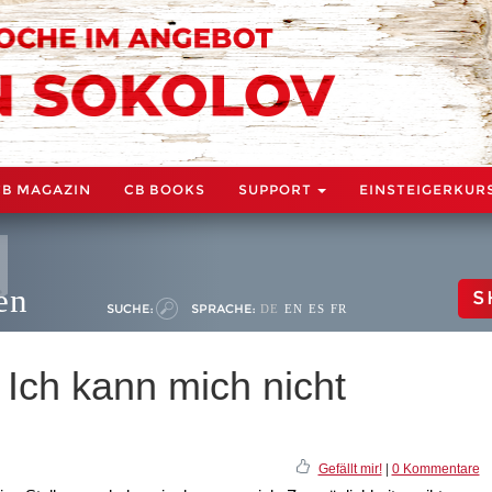
CB MAGAZIN
CB BOOKS
SUPPORT
EINSTEIGERKUR
en
S
SUCHE:
SPRACHE:
DE
EN
ES
FR
: Ich kann mich nicht
Gefällt mir!
|
0 Kommentare