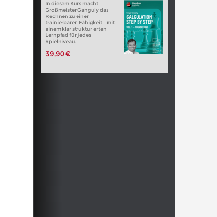
In diesem Kurs macht
Großmeister Ganguly das
Rechnen zu einer
trainierbaren Fähigkeit – mit
einem klar strukturierten
Lernpfad für jedes
Spielniveau.
39,90 €