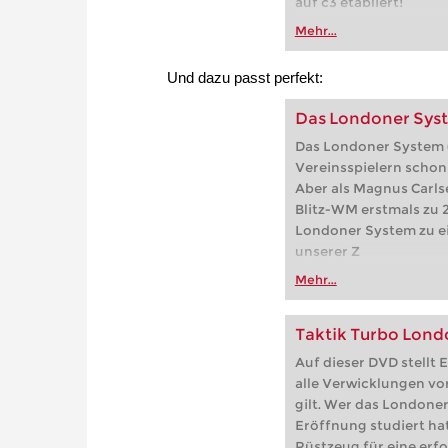
auf c3 etabliert!
Mehr...
Und dazu passt perfekt:
Das Londoner Syst
Das Londoner System (1
Vereinsspielern schon
Aber als Magnus Carlse
Blitz-WM erstmals zu 2
Londoner System zu e
unserer Z
Mehr...
Taktik Turbo Lon
Auf dieser DVD stellt 
alle Verwicklungen vor
gilt. Wer das Londoner
Eröffnung studiert hat
Rüstzeug für eine erfo