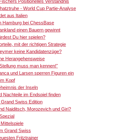
Fischers Positionelles Verständnis
Schatztruhe - World Cup Partie-Analyse
det aus Italien
st in Hamburg bei ChessBase
hankland einen Bauern gewinnt
ürdest Du hier spielen?
rteile, mit der richtigen Strategie
 Keymer keine Kandidatenzüge?
ische Herangehensweise
e Stellung muss man kennen!"
lanca und Larsen sperren Figuren ein
 im Kopf
eheimnis der Inseln
nd Nachteile im Endspiel finden
l Grand Swiss Edition
nd Naiditsch, Morozevich und Giri?
Spezial
Mittelspiele
vom Grand Swiss
euesten Fritztrainer