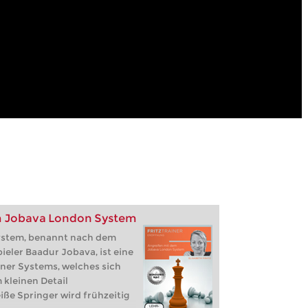
m Jobava London System
ystem, benannt nach dem
eler Baadur Jobava, ist eine
er Systems, welches sich
m kleinen Detail
iße Springer wird frühzeitig