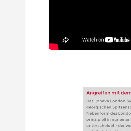
Angreifen mit de
Das Jobava London S
georgischen Spitzenspi
Nebenform des London
prinzipiell in nur eine
unterscheidet - der we