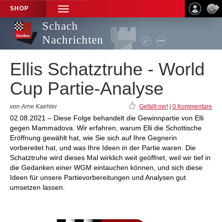
SHOP
TOGGLE
NAVIGATION
Schach
Nachrichten
Ellis Schatztruhe - World
Cup Partie-Analyse
von Arne Kaehler
Gefällt mir!
|
0 Kommentare
02.08.2021 – Diese Folge behandelt die Gewinnpartie von Elli
gegen Mammadova. Wir erfahren, warum Elli die Schottische
Eröffnung gewählt hat, wie Sie sich auf Ihre Gegnerin
vorbereitet hat, und was Ihre Ideen in der Partie waren. Die
Schatztruhe wird dieses Mal wirklich weit geöffnet, weil wir tief in
die Gedanken einer WGM eintauchen können, und sich diese
Ideen für unsere Partievorbereitungen und Analysen gut
umsetzen lassen.