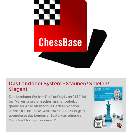
Das Londoner System - Staunen! Spielen!
Siegen!
Das Londoner System (1.d4 gefolgt von 2.Lf4) ist
bei Vereinsspielern schon immer beliebt
gewesen. Aber als Magnus Carlsen vor drei
Jahren bei der Blitz-WM erstmals zu 2.Lf4 griff,
avancierte das Londoner System zu einer der
Trenderöffnungen unserer Z