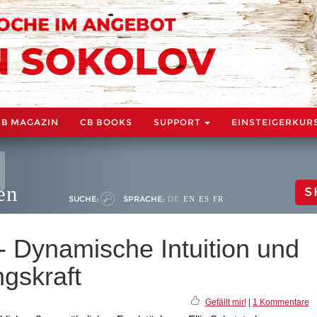
CB MAGAZIN
CB BOOKS
SUPPORT
EINSTEIGERKUR
en
S
SUCHE:
SPRACHE:
DE
EN
ES
FR
 - Dynamische Intuition und
ngskraft
Gefällt mir!
|
1 Kommentare