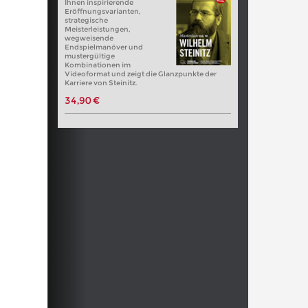
Ihnen inspirierende
Eröffnungsvarianten,
strategische
Meisterleistungen,
wegweisende
Endspielmanöver und
mustergültige
Kombinationen im
Videoformat und zeigt die Glanzpunkte der
Karriere von Steinitz.
34,90 €