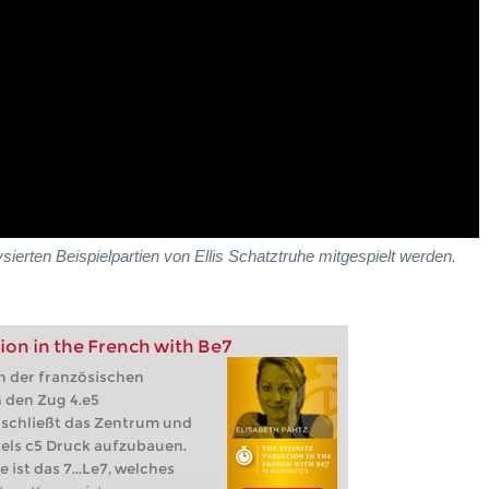
erten Beispielpartien von Ellis Schatztruhe mitgespielt werden.
tion in the French with Be7
in der französischen
h den Zug 4.e5
 schließt das Zentrum und
els c5 Druck aufzubauen.
 ist das 7...Le7, welches