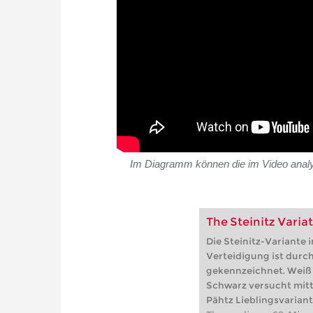
Im Diagramm können die im Video analysi
The Steinitz Varia
Die Steinitz-Variante 
Verteidigung ist durc
gekennzeichnet. Weiß
Schwarz versucht mitt
Pähtz Lieblingsvariante