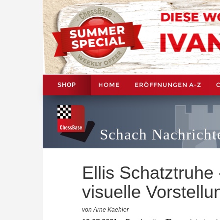
HOME
ERÖFFNUNGEN A-Z
SHOP
Schach Nachricht
Ellis Schatztruhe
visuelle Vorstellu
von Arne Kaehler