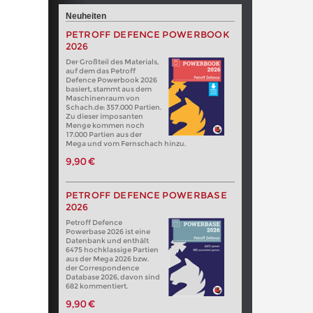
Neuheiten
PETROFF DEFENCE POWERBOOK
2026
Der Großteil des Materials,
auf dem das Petroff
Defence Powerbook 2026
basiert, stammt aus dem
Maschinenraum von
Schach.de: 357.000 Partien.
Zu dieser imposanten
Menge kommen noch
17.000 Partien aus der
Mega und vom Fernschach hinzu.
9,90 €
PETROFF DEFENCE POWERBASE
2026
Petroff Defence
Powerbase 2026 ist eine
Datenbank und enthält
6475 hochklassige Partien
aus der Mega 2026 bzw.
der Correspondence
Database 2026, davon sind
682 kommentiert.
9,90 €