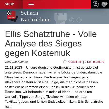
SHOP
TOGGLE
NAVIGATION
Schach
Nachrichten
Ellis Schatztruhe - Volle
Analyse des Sieges
gegen Kosteniuk
von Arne Kaehler
Gefällt mir!
|
0 Kommentare
21.11.2023 – Unsere deutsche Großmeisterin ist gerade viel
unterwegs. Dennoch haben wir eine Lücke gefunden, damit die
Show weitergehen kann. Die Analyse des Sieges gegen
Alexandra Kosteniuk ist eine Folge, die man nicht verpassen
sollte: Wir bekommen einen Einblick in die Grundideen des
Rossolimo, wir behandeln Mittelspiel Ideen, und erhalten
wertvolle Tipps von Sergej Tiviakov, wir lösen ein paar
Taktikaufgaben, und lernen Endspieltechniken. Ellis Schatztruhe
halt!