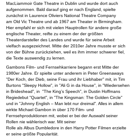
MacLiammoir Gate Theatre in Dublin und wurde dort auch
aufgenommen. Bald darauf ging er nach England, spielte
zunächst in Laurence Oliviers National Theatre Company
am Old Vic Theatre und ab 1967 am Theater in Birmingham.
Hier empfahl er sich mit vielen Hauptrollen für andere große
englische Theater, reifte zu einem der der größten
Theaterdarsteller des Landes und wurde für seine Arbeit
vielfach ausgezeichnet. Mitte der 2010er Jahre musste er sich
von der Bühne zurückziehen, weil es ihm immer schwerer fiel,
die Texte auswendig zu lernen.
Gambons Film- und Fernsehkarriere begann erst Mitte der
1980er Jahre. Er spielte unter anderem in Peter Greenaways
"Der Koch, der Dieb, seine Frau und ihr Liebhaber" mit, in Tim
Burtons "Sleepy Hollow", in "Ali G in da House", in "Wiedersehen
in Brideshead", in "The King’s Speech", in Dustin Hoffmans
Regiedebut "Quartet", in "The Kingsman: The Golden Circle"
und in "Johnny English – Man lebt nur dreimal". Alles in allem
wirkte Michael Gambon in über 170 Film- und
Fernsehproduktionen mit, wobei er bei der Auswahl seiner
Rollen nie wählerisch war. Mit seiner
Rolle als Albus Dumbledore in den Harry Potter Filmen erzielte
er seine größte Popularität.