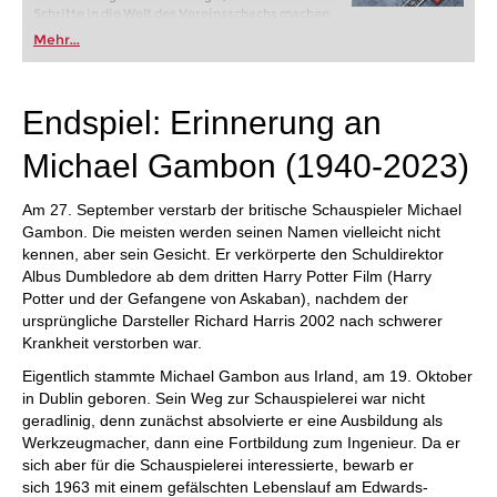
Schritte in die Welt des Vereinsschachs machen
oder bereits auf Turnierniveau spielen: Mit
Mehr...
FRITZ trainieren Sie effizienter, intelligenter und
individueller als je zuvor.
Endspiel: Erinnerung an
Michael Gambon (1940-2023)
Am 27. September verstarb der britische Schauspieler Michael
Gambon. Die meisten werden seinen Namen vielleicht nicht
kennen, aber sein Gesicht. Er verkörperte den Schuldirektor
Albus Dumbledore ab dem dritten Harry Potter Film (Harry
Potter und der Gefangene von Askaban), nachdem der
ursprüngliche Darsteller Richard Harris 2002 nach schwerer
Krankheit verstorben war.
Eigentlich stammte Michael Gambon aus Irland, am 19. Oktober
in Dublin geboren. Sein Weg zur Schauspielerei war nicht
geradlinig, denn zunächst absolvierte er eine Ausbildung als
Werkzeugmacher, dann eine Fortbildung zum Ingenieur. Da er
sich aber für die Schauspielerei interessierte, bewarb er
sich 1963 mit einem gefälschten Lebenslauf am Edwards-