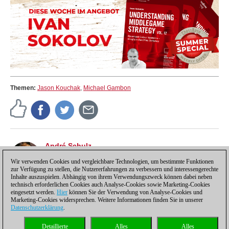
Themen:
Jason Kouchak
,
Michael Gambon
André Schulz
André Schulz, seit 1991 bei ChessBase, ist seit 1997
der Redakteur der deutschsprachigen ChessBase
Wir verwenden Cookies und vergleichbare Technologien, um bestimmte Funktionen
zur Verfügung zu stellen, die Nutzererfahrungen zu verbessern und interessengerechte
Schachnachrichten-Seite.
Inhalte auszuspielen. Abhängig von ihrem Verwendungszweck können dabei neben
technisch erforderlichen Cookies auch Analyse-Cookies sowie Marketing-Cookies
eingesetzt werden.
Hier
können Sie der Verwendung von Analyse-Cookies und
Marketing-Cookies widersprechen. Weitere Informationen finden Sie in unserer
Datenschutzerklärung
.
Datenschutzhinweis
|
Impressum
|
Kontakt
|
Cookies Management
|
Lizenzen
|
Detaillierte
Alles
Alles