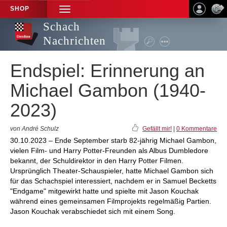
SHOP
TOGGLE
NAVIGATION
Schach
Nachrichten
Endspiel: Erinnerung an
Michael Gambon (1940-
2023)
von André Schulz
Gefällt mir!
|
0 Kommentare
30.10.2023 – Ende September starb 82-jährig Michael Gambon,
vielen Film- und Harry Potter-Freunden als Albus Dumbledore
bekannt, der Schuldirektor in den Harry Potter Filmen.
Ursprünglich Theater-Schauspieler, hatte Michael Gambon sich
für das Schachspiel interessiert, nachdem er in Samuel Becketts
"Endgame" mitgewirkt hatte und spielte mit Jason Kouchak
während eines gemeinsamen Filmprojekts regelmäßig Partien.
Jason Kouchak verabschiedet sich mit einem Song.