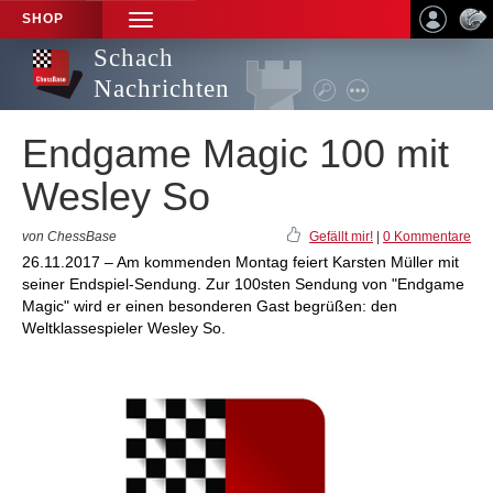
SHOP
TOGGLE
NAVIGATION
Schach
Nachrichten
Endgame Magic 100 mit
Wesley So
von ChessBase
Gefällt mir!
|
0 Kommentare
26.11.2017 – Am kommenden Montag feiert Karsten Müller mit
seiner Endspiel-Sendung. Zur 100sten Sendung von "Endgame
Magic" wird er einen besonderen Gast begrüßen: den
Weltklassespieler Wesley So.