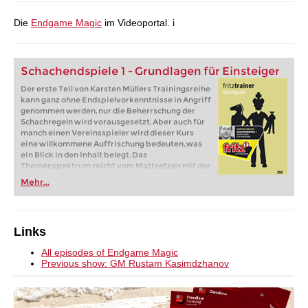
Die
Endgame Magic
im Videoportal. i
Schachendspiele 1 - Grundlagen für Einsteiger
Der erste Teil von Karsten Müllers Trainingsreihe
kann ganz ohne Endspielvorkenntnisse in Angriff
genommen werden, nur die Beherrschung der
Schachregeln wird vorausgesetzt. Aber auch für
manch einen Vereinsspieler wird dieser Kurs
eine willkommene Auffrischung bedeuten, was
ein Blick in den Inhalt belegt. Das
Themenspektrum reicht vom Mattsetzen mit der
Dame, dem Turm oder zwei Läufern bis hin zum
Mehr...
Matt mit Läufer und Springer. Dazu werden die
Grundlagen der Bauernendspiele sowie der
Endspiele Springer gegen Bauern, Läufer gegen
Bauern, Läufer gegen Springer, Dame gegen
Links
Bauern, der Springer- und Läuferendspiele sowie
der gleichfarbigen und ungleichfarbigen
All episodes of Endgame Magic
Läuferendspiele vermittelt.
Previous show: GM Rustam Kasimdzhanov
Über 5 Stunden Videospielzeit.