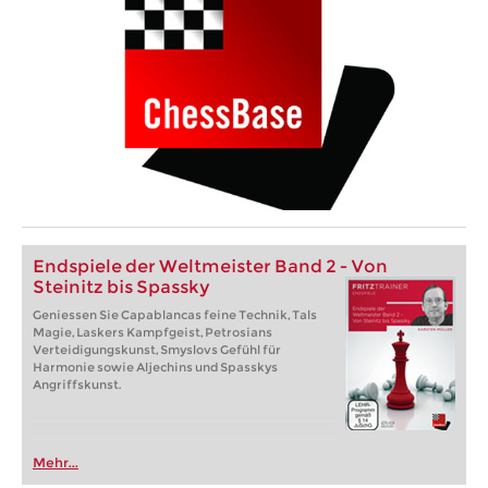
Endspiele der Weltmeister Band 2 - Von
Steinitz bis Spassky
Geniessen Sie Capablancas feine Technik, Tals
Magie, Laskers Kampfgeist, Petrosians
Verteidigungskunst, Smyslovs Gefühl für
Harmonie sowie Aljechins und Spasskys
Angriffskunst.
Mehr...