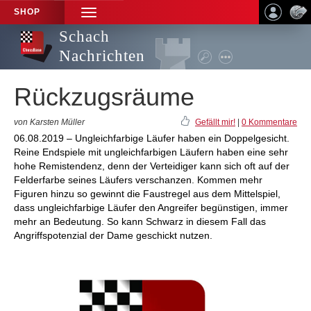
SHOP
TOGGLE
NAVIGATION
Schach
Nachrichten
Rückzugsräume
von Karsten Müller
Gefällt mir!
|
0 Kommentare
06.08.2019 – Ungleichfarbige Läufer haben ein Doppelgesicht.
Reine Endspiele mit ungleichfarbigen Läufern haben eine sehr
hohe Remistendenz, denn der Verteidiger kann sich oft auf der
Felderfarbe seines Läufers verschanzen. Kommen mehr
Figuren hinzu so gewinnt die Faustregel aus dem Mittelspiel,
dass ungleichfarbige Läufer den Angreifer begünstigen, immer
mehr an Bedeutung. So kann Schwarz in diesem Fall das
Angriffspotenzial der Dame geschickt nutzen.