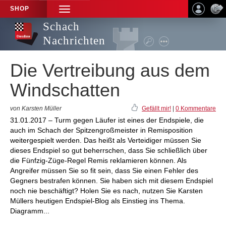
SHOP
TOGGLE
NAVIGATION
Schach
Nachrichten
Die Vertreibung aus dem
Windschatten
von Karsten Müller
Gefällt mir!
|
0 Kommentare
31.01.2017 – Turm gegen Läufer ist eines der Endspiele, die
auch im Schach der Spitzengroßmeister in Remisposition
weitergespielt werden. Das heißt als Verteidiger müssen Sie
dieses Endspiel so gut beherrschen, dass Sie schließlich über
die Fünfzig-Züge-Regel Remis reklamieren können. Als
Angreifer müssen Sie so fit sein, dass Sie einen Fehler des
Gegners bestrafen können. Sie haben sich mit diesem Endspiel
noch nie beschäftigt? Holen Sie es nach, nutzen Sie Karsten
Müllers heutigen Endspiel-Blog als Einstieg ins Thema.
Diagramm...