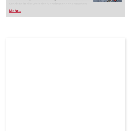
Schritte in die Welt des Vereinsschachs machen
oder bereits auf Turnierniveau spielen: Mit
Mehr...
FRITZ trainieren Sie effizienter, intelligenter und
individueller als je zuvor.