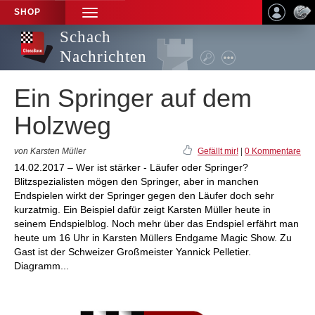
SHOP
TOGGLE
NAVIGATION
Schach
Nachrichten
Ein Springer auf dem
Holzweg
von Karsten Müller
Gefällt mir!
|
0 Kommentare
14.02.2017 – Wer ist stärker - Läufer oder Springer?
Blitzspezialisten mögen den Springer, aber in manchen
Endspielen wirkt der Springer gegen den Läufer doch sehr
kurzatmig. Ein Beispiel dafür zeigt Karsten Müller heute in
seinem Endspielblog. Noch mehr über das Endspiel erfährt man
heute um 16 Uhr in Karsten Müllers Endgame Magic Show. Zu
Gast ist der Schweizer Großmeister Yannick Pelletier.
Diagramm...