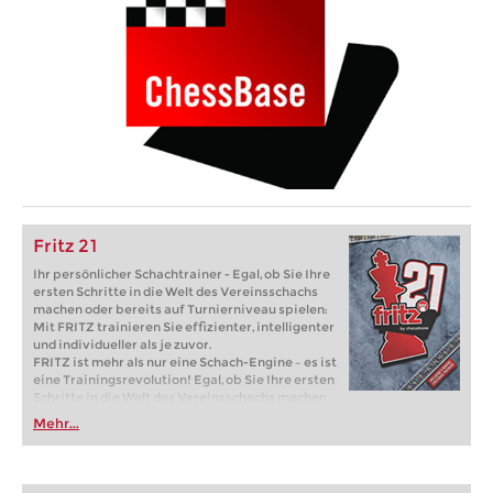
Fritz 21
Ihr persönlicher Schachtrainer - Egal, ob Sie Ihre
ersten Schritte in die Welt des Vereinsschachs
machen oder bereits auf Turnierniveau spielen:
Mit FRITZ trainieren Sie effizienter, intelligenter
und individueller als je zuvor.
FRITZ ist mehr als nur eine Schach-Engine – es ist
eine Trainingsrevolution! Egal, ob Sie Ihre ersten
Schritte in die Welt des Vereinsschachs machen
oder bereits auf Turnierniveau spielen: Mit
Mehr...
FRITZ trainieren Sie effizienter, intelligenter und
individueller als je zuvor.