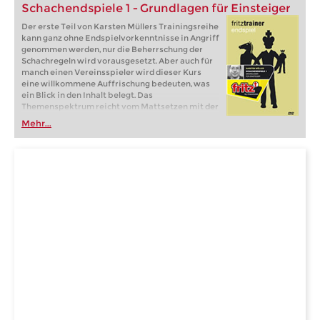
Schachendspiele 1 - Grundlagen für Einsteiger
Der erste Teil von Karsten Müllers Trainingsreihe
kann ganz ohne Endspielvorkenntnisse in Angriff
genommen werden, nur die Beherrschung der
Schachregeln wird vorausgesetzt. Aber auch für
manch einen Vereinsspieler wird dieser Kurs
eine willkommene Auffrischung bedeuten, was
ein Blick in den Inhalt belegt. Das
Themenspektrum reicht vom Mattsetzen mit der
Dame, dem Turm oder zwei Läufern bis hin zum
Mehr...
Matt mit Läufer und Springer. Dazu werden die
Grundlagen der Bauernendspiele sowie der
Endspiele Springer gegen Bauern, Läufer gegen
Bauern, Läufer gegen Springer, Dame gegen
Bauern, der Springer- und Läuferendspiele sowie
der gleichfarbigen und ungleichfarbigen
Läuferendspiele vermittelt.
Über 5 Stunden Videospielzeit.