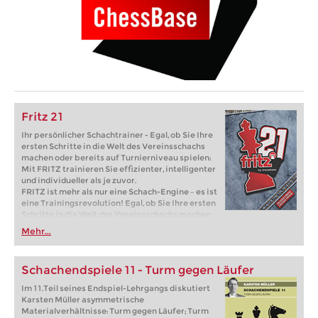
Fritz 21
Ihr persönlicher Schachtrainer - Egal, ob Sie Ihre
ersten Schritte in die Welt des Vereinsschachs
machen oder bereits auf Turnierniveau spielen:
Mit FRITZ trainieren Sie effizienter, intelligenter
und individueller als je zuvor.
FRITZ ist mehr als nur eine Schach-Engine – es ist
eine Trainingsrevolution! Egal, ob Sie Ihre ersten
Schritte in die Welt des Vereinsschachs machen
oder bereits auf Turnierniveau spielen: Mit
Mehr...
FRITZ trainieren Sie effizienter, intelligenter und
individueller als je zuvor.
Schachendspiele 11 - Turm gegen Läufer
Im 11.Teil seines Endspiel-Lehrgangs diskutiert
Karsten Müller asymmetrische
Materialverhältnisse: Turm gegen Läufer; Turm