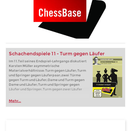
Schachendspiele 11 - Turm gegen Läufer
Im 11.Teil seines Endspiel-Lehrgangs diskutiert
Karsten Müller asymmetrische
Materialverhältnisse: Turm gegen Läufer; Turm
und Springer gegen Läuferpaar; zwei Türme
gegen Turm und Läufer; Dame und Turm gegen
Dame und Läufer; Turm und Springer gegen
Läufer und Springer; Turm gegen zwei Läufer
Mehr...