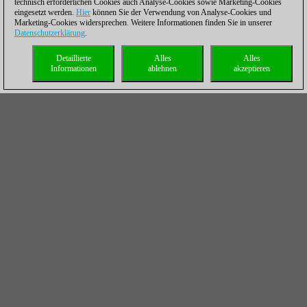
technisch erforderlichen Cookies auch Analyse-Cookies sowie Marketing-Cookies
eingesetzt werden.
Hier
können Sie der Verwendung von Analyse-Cookies und
Marketing-Cookies widersprechen. Weitere Informationen finden Sie in unserer
Datenschutzerklärung
.
Detaillierte
Alles
Alles
Informationen
ablehnen
akzeptieren