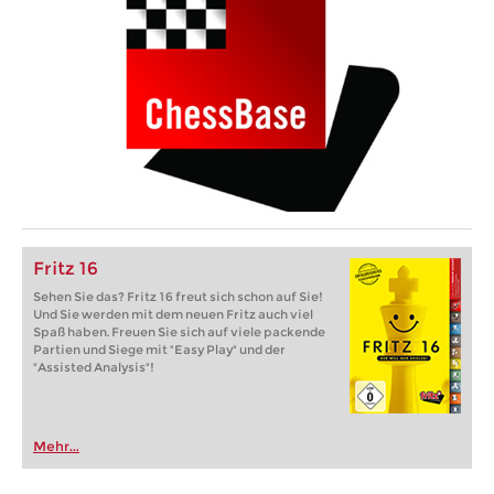
Fritz 16
Sehen Sie das? Fritz 16 freut sich schon auf Sie!
Und Sie werden mit dem neuen Fritz auch viel
Spaß haben. Freuen Sie sich auf viele packende
Partien und Siege mit "Easy Play" und der
"Assisted Analysis"!
Mehr...