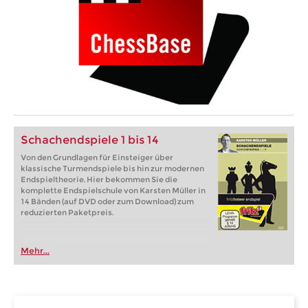
Schachendspiele 1 bis 14
Von den Grundlagen für Einsteiger über
klassische Turmendspiele bis hin zur modernen
Endspieltheorie. Hier bekommen Sie die
komplette Endspielschule von Karsten Müller in
14 Bänden (auf DVD oder zum Download) zum
reduzierten Paketpreis.
Mehr...