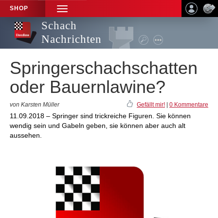
SHOP
TOGGLE
NAVIGATION
Schach
Nachrichten
Springerschachschatten
oder Bauernlawine?
von Karsten Müller
Gefällt mir!
|
0 Kommentare
11.09.2018 – Springer sind trickreiche Figuren. Sie können
wendig sein und Gabeln geben, sie können aber auch alt
aussehen.