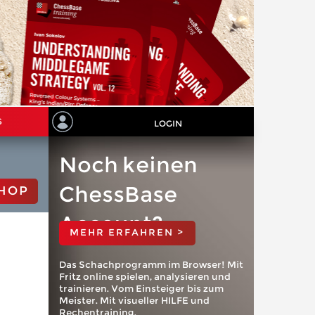
S
LOGIN
Noch keinen
ChessBase
HOP
Account?
MEHR ERFAHREN >
Das Schachprogramm im Browser! Mit
Fritz online spielen, analysieren und
trainieren. Vom Einsteiger bis zum
Meister. Mit visueller HILFE und
Rechentraining.