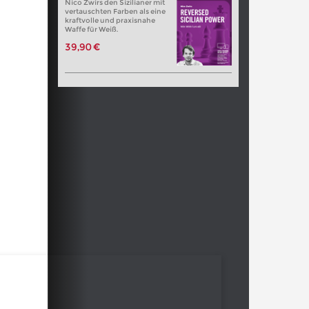
Nico Zwirs den Sizilianer mit
vertauschten Farben als eine
kraftvolle und praxisnahe
Waffe für Weiß.
39,90 €