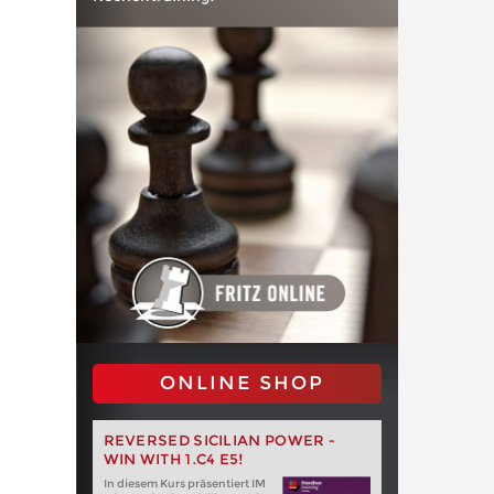
ONLINE SHOP
REVERSED SICILIAN POWER -
WIN WITH 1.C4 E5!
In diesem Kurs präsentiert IM