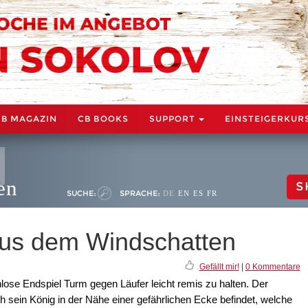
CB MAGAZIN
CB BOOKS
SUPPORT
EINSTEIGERKUR
en
S
SUCHE:
SPRACHE:
DE
EN
ES
FR
aus dem Windschatten
Gefällt mir!
|
0 Kommentare
lose Endspiel Turm gegen Läufer leicht remis zu halten. Der
 sein König in der Nähe einer gefährlichen Ecke befindet, welche