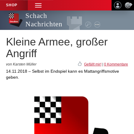
SHOP
TOGGLE
NAVIGATION
Schach
Nachrichten
Kleine Armee, großer
Angriff
von Karsten Müller
Gefällt mir!
|
0 Kommentare
14.11.2018 – Selbst im Endspiel kann es Mattangriffsmotive
geben.