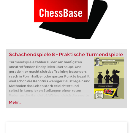
Schachendspiele 8 - Praktische Turmendspiele
Turmendspiele zählen zu den am häufigsten
anzutreffenden Endspielen überhaupt. Und
gerade hier macht sich das Training besonders
rasch in Form halber oder ganzer Punkte bezahlt,
weil schon die Kenntnis weniger Faustregeln und
Methoden das Leben stark erleichtert und
selbst in komplexen Stellungen einen roten
Faden an die Hand gibt. Während sich die zweite
Endspiel DVD aus der Reihe von Karsten Müller
Mehr...
mit den theoretischen Turmendspielen
beschäftigte und nach Materialverteilung
strukturiert war, stehen auf dieser DVD die
Motive in Turmendspielen im Mittelpunkt.
Grundlegende Techniken (z. B. der Regenschirm)
und Faustregeln (wie „Der Turm gehört hinter den