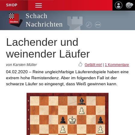
SHOP
TOGGLE
NAVIGATION
Schach
Nachrichten
Lachender und
weinender Läufer
von Karsten Müller
Gefällt mir!
|
1 Kommentare
04.02.2020 – Reine ungleichfarbige Läuferendspiele haben eine
extrem hohe Remistendenz. Aber im folgenden Fall ist der
schwarze Läufer so eingeengt, dass Weiß gewinnen kann.