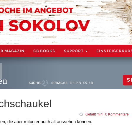
CB MAGAZIN
CB BOOKS
SUPPORT
EINSTEIGERKUR
en
S
SUCHE:
SPRACHE:
DE
EN
ES
FR
chschaukel
Gefällt mir!
|
0 Kommentare
ren, die aber mitunter auch alt aussehen können.