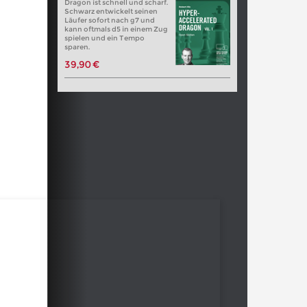
Dragon ist schnell und scharf.
Schwarz entwickelt seinen
Läufer sofort nach g7 und
kann oftmals d5 in einem Zug
spielen und ein Tempo
sparen.
39,90 €