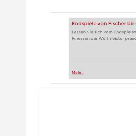
Endspiele von Fischer bis
Lassen Sie sich vom Endspielex
Finessen der Weltmeister präse
Mehr...