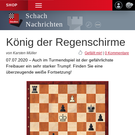
SHOP
TOGGLE
NAVIGATION
Schach
Nachrichten
König der Regenschirme
von Karsten Müller
Gefällt mir!
|
0 Kommentare
07.07.2020 – Auch im Turmendspiel ist der gefährlichste
Freibauer ein sehr starker Trumpf. Finden Sie eine
überzeugende weiße Fortsetzung!