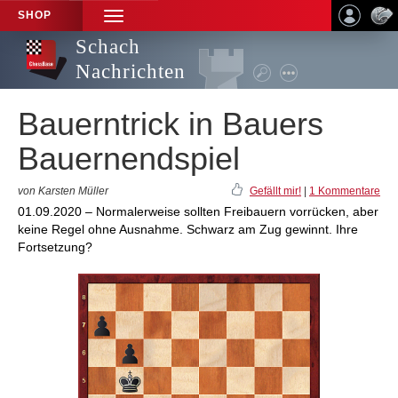
SHOP
TOGGLE
NAVIGATION
Schach
Nachrichten
Bauerntrick in Bauers
Bauernendspiel
von Karsten Müller
Gefällt mir!
|
1 Kommentare
01.09.2020 – Normalerweise sollten Freibauern vorrücken, aber
keine Regel ohne Ausnahme. Schwarz am Zug gewinnt. Ihre
Fortsetzung?