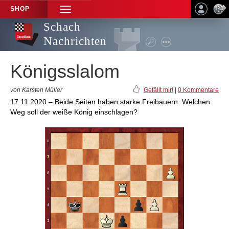
SHOP
TOGGLE
NAVIGATION
Schach
Nachrichten
Königsslalom
von Karsten Müller
Gefällt mir!
|
0 Kommentare
17.11.2020 – Beide Seiten haben starke Freibauern. Welchen
Weg soll der weiße König einschlagen?