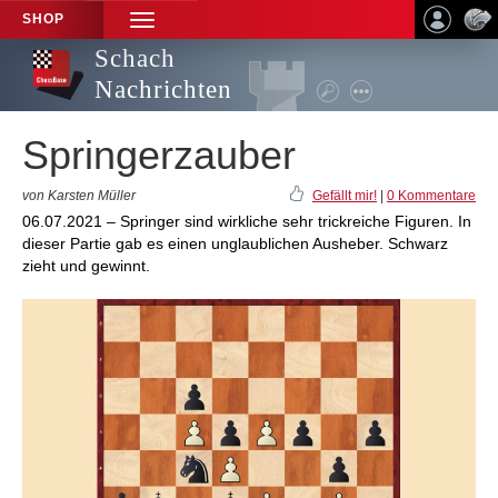
SHOP
TOGGLE
NAVIGATION
Schach
Nachrichten
Springerzauber
von Karsten Müller
Gefällt mir!
|
0 Kommentare
06.07.2021 – Springer sind wirkliche sehr trickreiche Figuren. In
dieser Partie gab es einen unglaublichen Ausheber. Schwarz
zieht und gewinnt.