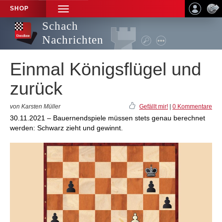
SHOP
TOGGLE
NAVIGATION
Schach
Nachrichten
Einmal Königsflügel und
zurück
von Karsten Müller
Gefällt mir!
|
0 Kommentare
30.11.2021 – Bauernendspiele müssen stets genau berechnet
werden: Schwarz zieht und gewinnt.