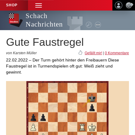
SHOP
TOGGLE
NAVIGATION
Schach
Nachrichten
Gute Faustregel
von Karsten Müller
Gefällt mir!
|
0 Kommentare
22.02.2022 – Der Turm gehört hinter den Freibauern Diese
Faustregel ist in Turmendspielen oft gut: Weiß zieht und
gewinnt.