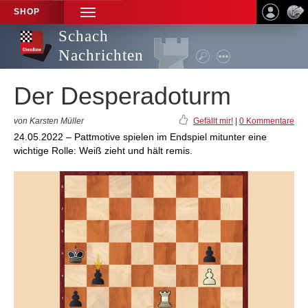
SHOP
TOGGLE
NAVIGATION
Schach
Nachrichten
Der Desperadoturm
von Karsten Müller
Gefällt mir!
|
0 Kommentare
24.05.2022 – Pattmotive spielen im Endspiel mitunter eine
wichtige Rolle: Weiß zieht und hält remis.