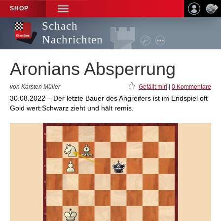
SHOP
TOGGLE
NAVIGATION
Schach
Nachrichten
Aronians Absperrung
von Karsten Müller
Gefällt mir!
|
0 Kommentare
30.08.2022 – Der letzte Bauer des Angreifers ist im Endspiel oft
Gold wert:Schwarz zieht und hält remis.