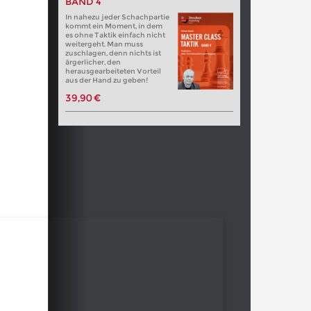
BAND 4
In nahezu jeder Schachpartie
kommt ein Moment, in dem
es ohne Taktik einfach nicht
weitergeht. Man muss
zuschlagen, denn nichts ist
ärgerlicher, den
herausgearbeiteten Vorteil
aus der Hand zu geben!
39,90 €