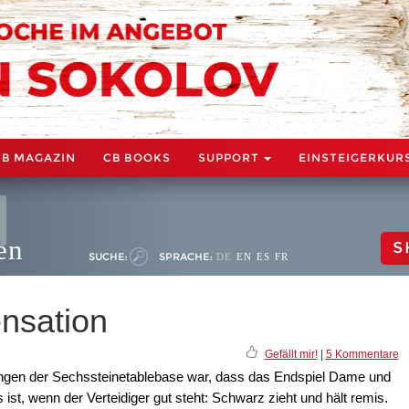
CB MAGAZIN
CB BOOKS
SUPPORT
EINSTEIGERKUR
en
S
SUCHE:
SPRACHE:
DE
EN
ES
FR
nsation
Gefällt mir!
|
5 Kommentare
ngen der Sechssteinetablebase war, dass das Endspiel Dame und
ist, wenn der Verteidiger gut steht: Schwarz zieht und hält remis.