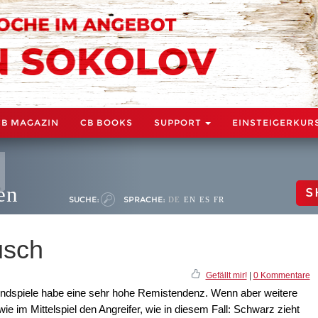
CB MAGAZIN
CB BOOKS
SUPPORT
EINSTEIGERKUR
en
S
SUCHE:
SPRACHE:
DE
EN
ES
FR
usch
Gefällt mir!
|
0 Kommentare
rendspiele habe eine sehr hohe Remistendenz. Wenn aber weitere
wie im Mittelspiel den Angreifer, wie in diesem Fall: Schwarz zieht