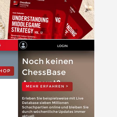
S
LOGIN
Noch keinen
ChessBase
HOP
Account?
MEHR ERFAHREN >
Erleben Sie beispielsweise mit Live
Database sieben Millionen
Schachpartien online und bleiben Sie
durch wöchentliche Updates immer
aktuell.