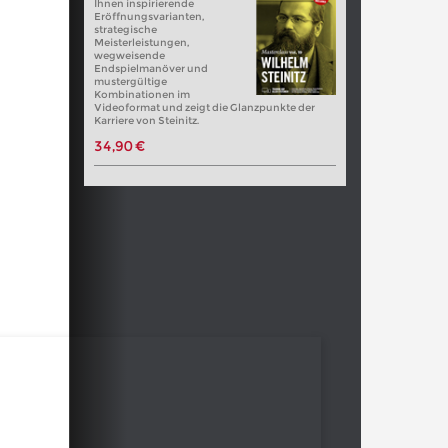
Ihnen inspirierende
Eröffnungsvarianten,
strategische
Meisterleistungen,
wegweisende
Endspielmanöver und
mustergültige
Kombinationen im
Videoformat und zeigt die Glanzpunkte der
Karriere von Steinitz.
34,90 €