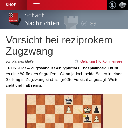
SHOP
TOGGLE
NAVIGATION
Schach
Nachrichten
Vorsicht bei reziprokem
Zugzwang
von Karsten Müller
Gefällt mir!
|
0 Kommentare
16.05.2023 – Zugzwang ist ein typisches Endspielmotiv. Oft ist
es eine Waffe des Angreifers. Wenn jedoch beide Seiten in einer
Stellung in Zugzwang sind, ist größte Vorsicht angesagt: Weiß
zieht und hält remis.