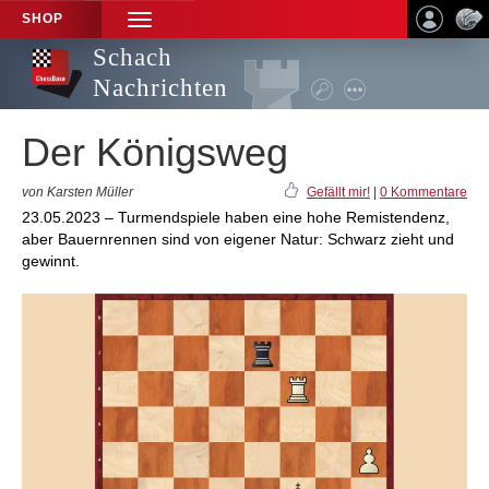
SHOP
TOGGLE
NAVIGATION
Schach
Nachrichten
Der Königsweg
von Karsten Müller
Gefällt mir!
|
0 Kommentare
23.05.2023 – Turmendspiele haben eine hohe Remistendenz,
aber Bauernrennen sind von eigener Natur: Schwarz zieht und
gewinnt.