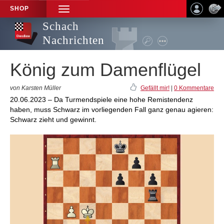
SHOP
TOGGLE
NAVIGATION
Schach
Nachrichten
König zum Damenflügel
von Karsten Müller
Gefällt mir!
|
0 Kommentare
20.06.2023 – Da Turmendspiele eine hohe Remistendenz
haben, muss Schwarz im vorliegenden Fall ganz genau agieren:
Schwarz zieht und gewinnt.