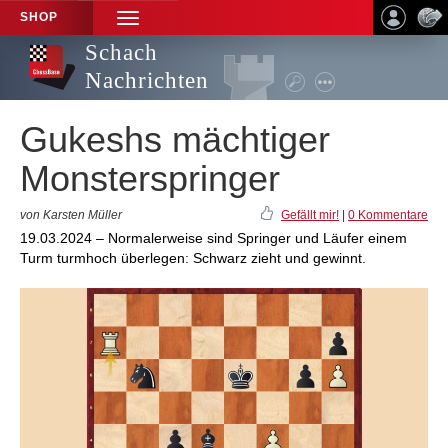
SHOP
TOGGLE
NAVIGATION
Schach
Nachrichten
Gukeshs mächtiger
Monsterspringer
von Karsten Müller
Gefällt mir!
|
0 Kommentare
19.03.2024 – Normalerweise sind Springer und Läufer einem
Turm turmhoch überlegen: Schwarz zieht und gewinnt.