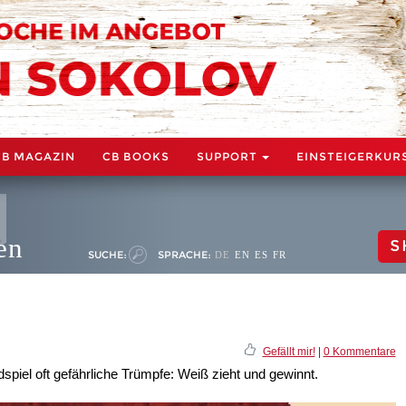
CB MAGAZIN
CB BOOKS
SUPPORT
EINSTEIGERKUR
en
S
SUCHE:
SPRACHE:
DE
EN
ES
FR
Gefällt mir!
|
0 Kommentare
spiel oft gefährliche Trümpfe: Weiß zieht und gewinnt.