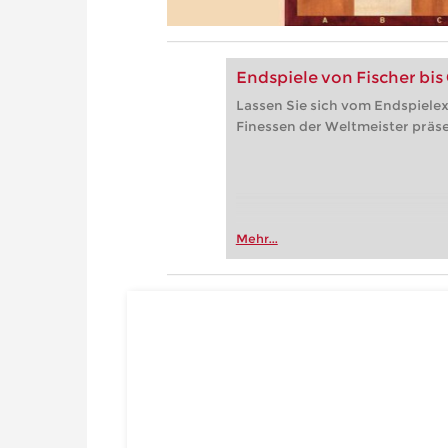
Endspiele von Fischer bis
Lassen Sie sich vom Endspielex
Finessen der Weltmeister präse
Mehr...