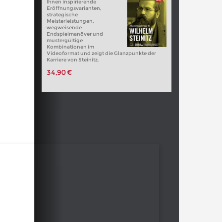
Ihnen inspirierende
Eröffnungsvarianten,
strategische
Meisterleistungen,
wegweisende
Endspielmanöver und
mustergültige
Kombinationen im
Videoformat und zeigt die Glanzpunkte der
Karriere von Steinitz.
34,90 €