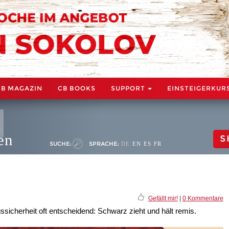
CB MAGAZIN
CB BOOKS
SUPPORT
EINSTEIGERKUR
en
S
SUCHE:
SPRACHE:
DE
EN
ES
FR
Gefällt mir!
|
0 Kommentare
sicherheit oft entscheidend: Schwarz zieht und hält remis.