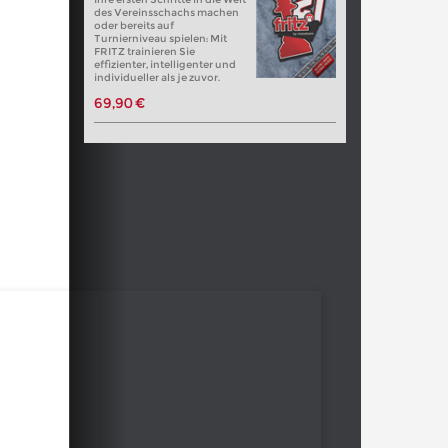
des Vereinsschachs machen
oder bereits auf
Turnierniveau spielen: Mit
FRITZ trainieren Sie
effizienter, intelligenter und
individueller als je zuvor.
69,90 €