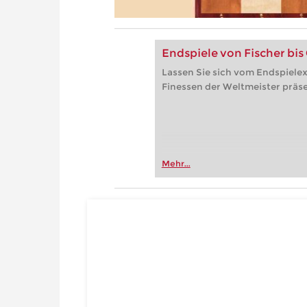
Endspiele von Fischer bis
Lassen Sie sich vom Endspielex
Finessen der Weltmeister präse
Mehr...