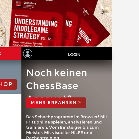
S
LOGIN
Noch keinen
ChessBase
HOP
Account?
MEHR ERFAHREN >
Das Schachprogramm im Browser! Mit
Fritz online spielen, analysieren und
trainieren. Vom Einsteiger bis zum
Meister. Mit visueller HILFE und
Rechentraining.