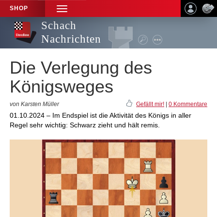
SHOP
TOGGLE
NAVIGATION
Schach
Nachrichten
Die Verlegung des
Königsweges
von Karsten Müller
Gefällt mir!
|
0 Kommentare
01.10.2024 – Im Endspiel ist die Aktivität des Königs in aller
Regel sehr wichtig: Schwarz zieht und hält remis.