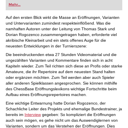
Partien zu allen Eröffnungen. In über 80 Videos
Mehr...
erklären Experten und Großmeister
Eröffnungsideen und zeigen die neuesten Trends.
Mit verbessertem Zugriff auf alle Inhalte.
Auf den ersten Blick wirkt die Masse an Eröffnungen, Varianten
und Untervarianten zumindest respekteinflößend. Was die
namhaften Autoren unter der Leitung von Thomas Stark und
Dorian Rogozenco zusammengetragen haben, erforderte viel
akribische Kleinarbeit und ein stets offenes Auge für die
neuesten Entwicklungen in der Turnierszene:
Die beeindruckenden etwa 27 Stunden Videomaterial und die
ungezählten Varianten und Kommentare finden sich in acht
Kapiteln wieder. Zum Teil richten sich diese an Profis oder starke
Amateure, die ihr Repertoire auf dem neuesten Stand halten
oder ergänzen möchten. Zum Teil werden aber auch Spieler
aller anderen Spielklassen angesprochen. Sie können mithilfe
des ChessBase Eröffnungslexikons wichtige Fortschritte beim
Aufbau eines Eröffnungsrepertoires machen.
Eine wichtige Entwarnung hatte Dorian Rogozenco, der
Schachliche Leiter des Projekts und ehemalige Bundestrainer, ja
bereits im
Interview
gegeben: So kompliziert die Eröffnungen
auch sein mögen, es gehe nicht um das Auswendiglernen von
Varianten, sondern um das Verstehen der Eröffnungen. Dies