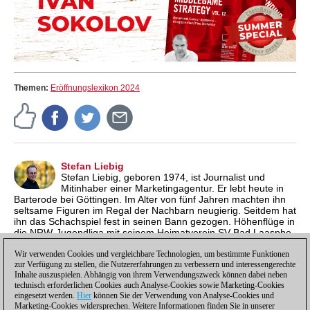
Themen:
Eröffnungslexikon 2024
Stefan Liebig
Stefan Liebig, geboren 1974, ist Journalist und
Mitinhaber einer Marketingagentur. Er lebt heute in
Barterode bei Göttingen. Im Alter von fünf Jahren machten ihn
seltsame Figuren im Regal der Nachbarn neugierig. Seitdem hat
ihn das Schachspiel fest in seinen Bann gezogen. Höhenflüge in
die NRW-Jugendliga mit seinem Heimatverein SV Bad Laasphe
und einige Einsätze in der Zweitligamannschaft von Tempo
Wir verwenden Cookies und vergleichbare Technologien, um bestimmte Funktionen
Göttingen waren Highlights für den ehemaligen
zur Verfügung zu stellen, die Nutzererfahrungen zu verbessern und interessengerechte
Jugendsüdwestfalenmeister.
Inhalte auszuspielen. Abhängig von ihrem Verwendungszweck können dabei neben
technisch erforderlichen Cookies auch Analyse-Cookies sowie Marketing-Cookies
eingesetzt werden.
Hier
können Sie der Verwendung von Analyse-Cookies und
Marketing-Cookies widersprechen. Weitere Informationen finden Sie in unserer