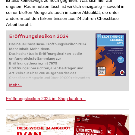
ist also keineswegs zu hoch gegriffen. Was sich hier auf
engstem Raum nutzen lässt, ist wirklich einzigartig – sowohl in
seiner bloßen Menge als auch in seiner Aktualität, die unter
anderem auf den Erkenntnissen aus 24 Jahren ChessBase-
Arbeit beruht.
Eröffnungslexikon 2024
Das neue ChessBase-Eröffnungslexikon 2024.
Mehr Inhalt. Mehr Ideen.
Das hochaktuelle Eröffnungslexikon ist die
umfangreichste Sammlung zur
Eröffnungstheorie, mit 7679
Eröffnungsübersichten, allen Beiträgen und
Artikeln aus über 200 Ausgaben des des
ChessBase Magazin und über 40.000 relevanten
Partien zu allen Eröffnungen. In über 80 Videos
Mehr...
erklären Experten und Großmeister
Eröffnungsideen und zeigen die neuesten Trends.
Mit verbessertem Zugriff auf alle Inhalte.
Eröffnungslexikon 2024 im Shop kaufen...