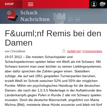
SHOP
TOGGLE
NAVIGATION
Schach
Nachrichten
F&uuml;nf Remis bei den
Damen
von ChessBase
Gefällt mir!
|
0 Kommentare
19.07.2012 – Die meisten Schachspieler und
Schachspielerinnen spielen lieber mit Weiß als mit Schwarz. Mit
Schwarz kommt man zwar leichter zu seinen Lieblingssystemen,
aber dafür sprechen die Zahlen gegen einen. Statistiken
zufolge, die auf seit 1851 gespielten Turnierpartien beruhen,
erzielt Weiß im Schnitt zwischen 52% und 55% der möglichen
Punkte. Mithin ein psychologisches Handicap für die deutschen
Damen, die nach der 1,5:3,5 Niederlage in der Auftaktrunde des
Länderkampfs gegen Polen in Runde 2 alle mit Schwarz spielen
mussten. Doch die deutsche Mannschaft, angeführt von Marta
Michna (Bild), meisterte diese Hürde souverän und blieb mit fünf