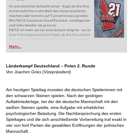
Ihr persönlicher Schachtrainer - Egal, ob Sie Ihre
ersten Schritte in die Welt des Vereinsschachs
machen oder bereits auf Turnierniveau spielen:
Mit FRITZ trainieren Sie effizienter, intelligenter
und individueller als je zuvor.
FRITZ ist mehr als nur eine Schach-Engine – es ist
eine Trainingsrevolution! Egal, ob Sie Ihre ersten
Schritte in die Welt des Vereinsschachs machen
oder bereits auf Turnierniveau spielen: Mit
Mehr...
FRITZ trainieren Sie effizienter, intelligenter und
individueller als je zuvor.
Länderkampf Deutschland – Polen 2. Runde
Von Joachim Gries (Vizepräsident)
Am heutigen Spieltag mussten die deutschen Spielerinnen mit
den schwarzen Steinen spielen. Nach der gestrigen
Auftaktniederlage, bei der die deutsche Mannschaft mit den
weißen Steinen spielte, eine Aufgabe mit erheblicher
psychologischer Belastung. Die Nachbesprechung des ersten
Spieltages und die sich anschließende Vorbereitung traf exakt in
vier von fünf Partien die gewählten Eröffnungen der polnischen
Mannschaft.