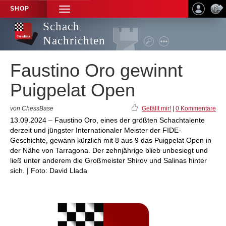
SHOP
TOGGLE
NAVIGATION
Schach
Nachrichten
Faustino Oro gewinnt
Puigpelat Open
von ChessBase
Gefällt mir!
|
0 Kommentare
13.09.2024 – Faustino Oro, eines der größten Schachtalente
derzeit und jüngster Internationaler Meister der FIDE-
Geschichte, gewann kürzlich mit 8 aus 9 das Puigpelat Open in
der Nähe von Tarragona. Der zehnjährige blieb unbesiegt und
ließ unter anderem die Großmeister Shirov und Salinas hinter
sich. | Foto: David Llada