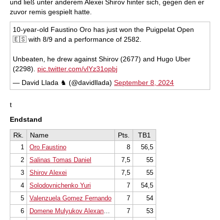
und ließ unter anderem Alexei Shirov hinter sich, gegen den er
zuvor remis gespielt hatte.
10-year-old Faustino Oro has just won the Puigpelat Open
🇪🇸 with 8/9 and a performance of 2582.
Unbeaten, he drew against Shirov (2677) and Hugo Uber
(2298).
pic.twitter.com/vlYz31opbj
— David Llada ♞ (@davidllada)
September 8, 2024
t
Endstand
Rk.
Name
Pts.
TB1
1
Oro Faustino
8
56,5
2
Salinas Tomas Daniel
7,5
55
3
Shirov Alexei
7,5
55
4
Solodovnichenko Yuri
7
54,5
5
Valenzuela Gomez Fernando
7
54
6
Domene Mulyukov Alexander
7
53