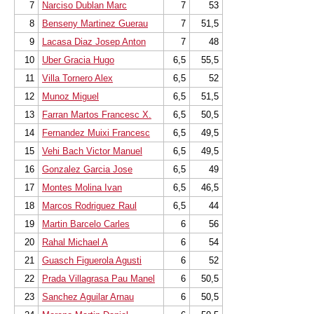
7
Narciso Dublan Marc
7
53
8
Benseny Martinez Guerau
7
51,5
9
Lacasa Diaz Josep Anton
7
48
10
Uber Gracia Hugo
6,5
55,5
11
Villa Tornero Alex
6,5
52
12
Munoz Miguel
6,5
51,5
13
Farran Martos Francesc X.
6,5
50,5
14
Fernandez Muixi Francesc
6,5
49,5
15
Vehi Bach Victor Manuel
6,5
49,5
16
Gonzalez Garcia Jose
6,5
49
17
Montes Molina Ivan
6,5
46,5
18
Marcos Rodriguez Raul
6,5
44
19
Martin Barcelo Carles
6
56
20
Rahal Michael A
6
54
21
Guasch Figuerola Agusti
6
52
22
Prada Villagrasa Pau Manel
6
50,5
23
Sanchez Aguilar Arnau
6
50,5