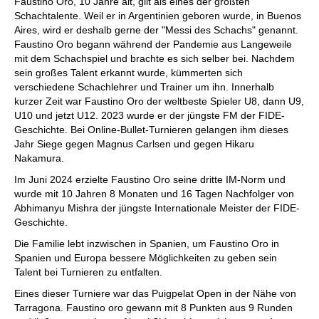
Faustino Oro, 10 Jahre alt, gilt als eines der größten
Schachtalente. Weil er in Argentinien geboren wurde, in Buenos
Aires, wird er deshalb gerne der "Messi des Schachs" genannt.
Faustino Oro begann während der Pandemie aus Langeweile
mit dem Schachspiel und brachte es sich selber bei. Nachdem
sein großes Talent erkannt wurde, kümmerten sich
verschiedene Schachlehrer und Trainer um ihn. Innerhalb
kurzer Zeit war Faustino Oro der weltbeste Spieler U8, dann U9,
U10 und jetzt U12. 2023 wurde er der jüngste FM der FIDE-
Geschichte. Bei Online-Bullet-Turnieren gelangen ihm dieses
Jahr Siege gegen Magnus Carlsen und gegen Hikaru
Nakamura.
Im Juni 2024 erzielte Faustino Oro seine dritte IM-Norm und
wurde mit 10 Jahren 8 Monaten und 16 Tagen Nachfolger von
Abhimanyu Mishra der jüngste Internationale Meister der FIDE-
Geschichte.
Die Familie lebt inzwischen in Spanien, um Faustino Oro in
Spanien und Europa bessere Möglichkeiten zu geben sein
Talent bei Turnieren zu entfalten.
Eines dieser Turniere war das Puigpelat Open in der Nähe von
Tarragona. Faustino oro gewann mit 8 Punkten aus 9 Runden