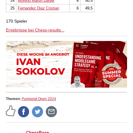
24
Moreno Martin Daniel
6
50,5
25
Fernandez Diaz Cristian
6
49,5
170 Spieler
Ergebnisse bei Chess-results...
Themen:
Puigpelat Open 2024
ChessBase