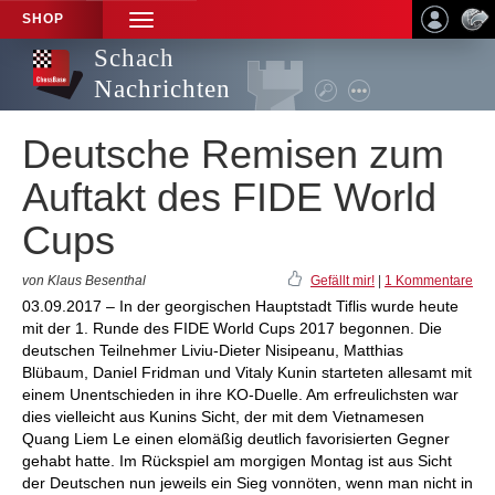
SHOP
TOGGLE
NAVIGATION
Schach
Nachrichten
Deutsche Remisen zum
Auftakt des FIDE World
Cups
von Klaus Besenthal
Gefällt mir!
|
1 Kommentare
03.09.2017 – In der georgischen Hauptstadt Tiflis wurde heute
mit der 1. Runde des FIDE World Cups 2017 begonnen. Die
deutschen Teilnehmer Liviu-Dieter Nisipeanu, Matthias
Blübaum, Daniel Fridman und Vitaly Kunin starteten allesamt mit
einem Unentschieden in ihre KO-Duelle. Am erfreulichsten war
dies vielleicht aus Kunins Sicht, der mit dem Vietnamesen
Quang Liem Le einen elomäßig deutlich favorisierten Gegner
gehabt hatte. Im Rückspiel am morgigen Montag ist aus Sicht
der Deutschen nun jeweils ein Sieg vonnöten, wenn man nicht in