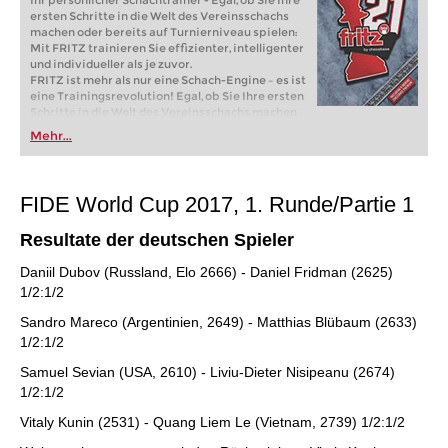
Ihr persönlicher Schachtrainer - Egal, ob Sie Ihre
ersten Schritte in die Welt des Vereinsschachs
machen oder bereits auf Turnierniveau spielen:
Mit FRITZ trainieren Sie effizienter, intelligenter
und individueller als je zuvor.
FRITZ ist mehr als nur eine Schach-Engine – es ist
eine Trainingsrevolution! Egal, ob Sie Ihre ersten
Schritte in die Welt des Vereinsschachs machen
oder bereits auf Turnierniveau spielen: Mit
Mehr...
FRITZ trainieren Sie effizienter, intelligenter und
individueller als je zuvor.
FIDE World Cup 2017, 1. Runde/Partie 1
Resultate der deutschen Spieler
Daniil Dubov (Russland, Elo 2666) - Daniel Fridman (2625)
1/2:1/2
Sandro Mareco (Argentinien, 2649) - Matthias Blübaum (2633)
1/2:1/2
Samuel Sevian (USA, 2610) - Liviu-Dieter Nisipeanu (2674)
1/2:1/2
Vitaly Kunin (2531) - Quang Liem Le (Vietnam, 2739) 1/2:1/2