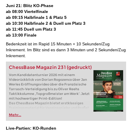
Juni 21: Blitz KO-Phase
ab 08:00 Viertelfinale
ab 09:15 Halbfinale 1 & Platz 5
ab 10:30 Halbfinale 2 & Duell um Platz 3
ab 11:45 Duell um Platz 3
ab 13:00 Finale
Bedenkzeit ist im Rapid 15 Minuten + 10 Sekunden/Zug
Inkrement. Im Blitz sind es dann 3 Minuten und 2 Sekunden/Zug
Inkrement.
ChessBase Magazin 231 (gedruckt)
Vom Kandidatenturnier 2026 mit einem
Videorückblick von Dorian Rogozenco über Jan
Werles Eröffnungsvideo über die Französische
Tarrasch-Verteidigung bis zu Oliver Reehs
Taktikkolumne „Topgroßmeister am Werk“. Jetzt
mit hochwertiger Print-Edition!
Das ChessBase Magazin bietet erstklassiges
Trainingsmaterial für Vereinsspieler und Profis!
Weltklassespieler analysieren ihre Glanzpartien
Mehr...
und erklären Ihnen die Ideen hinter den Zügen.
Eröffnungsspezialisten präsentieren die
neuesten Trends in der Eröffnungstheorie und
Live-Partien:
KO-Runden
spannende Ideen für Ihr Repertoire.