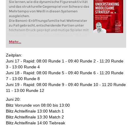
Sie lernen, wie die dynamische Figurenaktivität
und das strukturelle Gegenspiel von Schwarz das
Mehrtempo von Weiß in diesen Systemen
ausgleichen.
Die Benoni-Eröffnungsfamilie hat Weltmeister
zu Fall gebracht, entscheidende Partien unter
höchstem Druck geprägt und mutige Spieler mit
einigen der spannendsten Stellungen im Schach
belohnt. In diesem Fritztrainer führt Sie
Mehr...
Großmeister Ivan Sokolov – im Rahmen seiner
erfolgreichen Reihe „Understanding Middlegame
Structures“ – tief in die Komplexität des
Zeitplan:
farbvertauschten Benoni, des farbvertauschten
Juni 17 - Rapid: 08:00 Runde 1 - 09:40 Runde 2 - 11:20 Runde
Wolga Gambits und des farbvertauschten
3 - 13:00 Runde 4
Blumenfeld-Gambits.
Juni 18 - Rapid: 08:00 Runde 5 - 09:40 Runde 6 - 11:20 Runde
Kostenloses Beispielvideo:
Introduction
Kostenloses Beispielvideo:
Colour Reversed
7 - 13:00 Runde 8
Banoni - Game 1
Juni 19 - Rapid: 08:00 Runde 9 - 09:40 Runde 10 - 11:20 Runde
11 - 13:00 Runde 12
Juni 20:
Blitz Vorrunde von 08:00 bis 13:00
Blitz Achtelfinale 13:00 Match 1
Blitz Achtelfinale 13:30 Match 2
Blitz Achtelfinale 14:00 Tiebreak