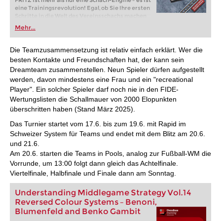
FRITZ ist mehr als nur eine Schach-Engine – es ist
eine Trainingsrevolution! Egal, ob Sie Ihre ersten
Schritte in die Welt des Vereinsschachs machen
oder bereits auf Turnierniveau spielen: Mit
Mehr...
FRITZ trainieren Sie effizienter, intelligenter und
individueller als je zuvor.
Die Teamzusammensetzung ist relativ einfach erklärt. Wer die
besten Kontakte und Freundschaften hat, der kann sein
Dreamteam zusammenstellen. Neun Spieler dürfen aufgestellt
werden, davon mindestens eine Frau und ein "recreational
Player". Ein solcher Spieler darf noch nie in den FIDE-
Wertungslisten die Schallmauer von 2000 Elopunkten
überschritten haben (Stand März 2025).
Das Turnier startet vom 17.6. bis zum 19.6. mit Rapid im
Schweizer System für Teams und endet mit dem Blitz am 20.6.
und 21.6.
Am 20.6. starten die Teams in Pools, analog zur Fußball-WM die
Vorrunde, um 13:00 folgt dann gleich das Achtelfinale.
Viertelfinale, Halbfinale und Finale dann am Sonntag.
Understanding Middlegame Strategy Vol.14
Reversed Colour Systems – Benoni,
Blumenfeld and Benko Gambit