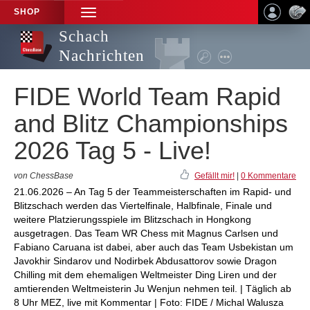
SHOP
TOGGLE
NAVIGATION
Schach
Nachrichten
FIDE World Team Rapid
and Blitz Championships
2026 Tag 5 - Live!
von ChessBase
Gefällt mir!
|
0 Kommentare
21.06.2026 – An Tag 5 der Teammeisterschaften im Rapid- und
Blitzschach werden das Viertelfinale, Halbfinale, Finale und
weitere Platzierungsspiele im Blitzschach in Hongkong
ausgetragen. Das Team WR Chess mit Magnus Carlsen und
Fabiano Caruana ist dabei, aber auch das Team Usbekistan um
Javokhir Sindarov und Nodirbek Abdusattorov sowie Dragon
Chilling mit dem ehemaligen Weltmeister Ding Liren und der
amtierenden Weltmeisterin Ju Wenjun nehmen teil. | Täglich ab
8 Uhr MEZ, live mit Kommentar | Foto: FIDE / Michal Walusza