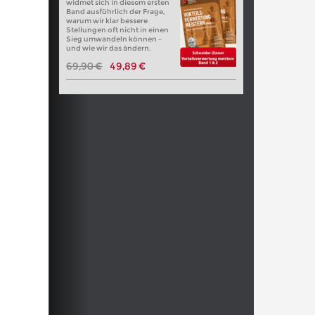
widmet sich in diesem ersten
Band ausführlich der Frage,
warum wir klar bessere
Stellungen oft nicht in einen
Sieg umwandeln können –
und wie wir das ändern.
69,90 €
49,89 €