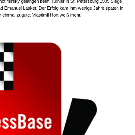
timirsky gelangen beim Turnier in St. Petersburg 1909 Siege
und Emanuel Lasker. Der Erfolg kam ihm wenige Jahre später, in
 einmal zugute. Vlastimil Hort weiß mehr.