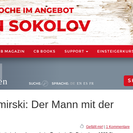
CB MAGAZIN
CB BOOKS
SUPPORT
EINSTEIGERKUR
en
S
SUCHE:
SPRACHE:
DE
EN
ES
FR
mirski: Der Mann mit der
Gefällt mir!
|
1 Kommentare