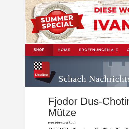
HOME
ERÖFFNUNGEN A-Z
SHOP
Schach Nachricht
Fjodor Dus-Choti
Mütze
von Vlastimil Hort