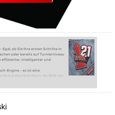
 Egal, ob Sie Ihre ersten Schritte in
achen oder bereits auf Turnierniveau
 effizienter, intelligenter und
ach-Engine – es ist eine
e Ihre ersten Schritte in die Welt des
eits auf Turnierniveau spielen: Mit
 intelligenter und individueller als je
ki