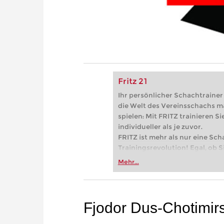
Fritz 21
Ihr persönlicher Schachtrainer -
die Welt des Vereinsschachs m
spielen: Mit FRITZ trainieren Sie
individueller als je zuvor.
FRITZ ist mehr als nur eine Sch
Trainingsrevolution! Egal, ob Si
Vereinsschachs machen oder ber
Mehr...
FRITZ trainieren Sie effizienter,
zuvor.
Fjodor Dus-Chotimirs